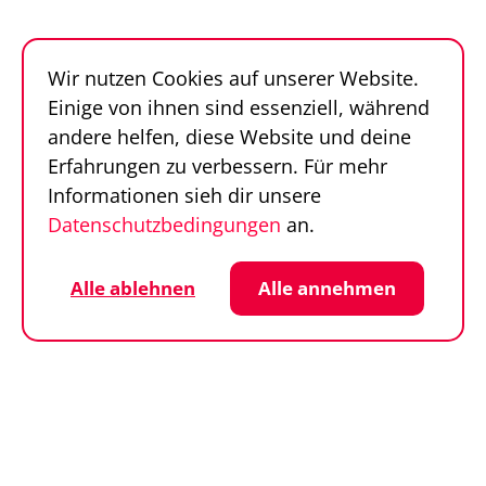
Follow us
Sportfinder auf Social Media
Wir nutzen Cookies auf unserer Website.
Datenschutz
Cookie-Einstellungen
Einige von ihnen sind essenziell, während
Impressum
AGB
andere helfen, diese Website und deine
© SportFinder 2026
Erfahrungen zu verbessern. Für mehr
Informationen sieh dir unsere
Datenschutzbedingungen
an.
Alle ablehnen
Alle annehmen