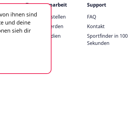
Zusammenarbeit
Support
 von ihnen sind
Angebot erstellen
FAQ
te und deine
Anbieter werden
Kontakt
nen sieh dir
News & Medien
Sportfinder in 100
Sekunden
n
Impressum
AGB