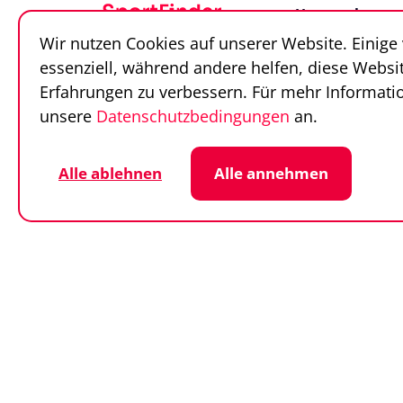
Unternehmen
Wir nutzen Cookies auf unserer Website. Einige
Über uns
essenziell, während andere helfen, diese Websi
Team
Erfahrungen zu verbessern. Für mehr Informatio
Unsere Partner
unsere
Datenschutzbedingungen
an.
Alle ablehnen
Alle annehmen
Datenschutz
Cookie-Einstellunge
© SportFinder 2026