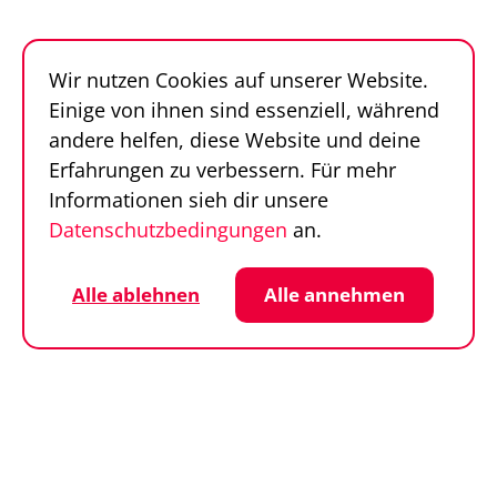
Follow us
Sportfinder auf Social Media
Wir nutzen Cookies auf unserer Website.
Datenschutz
Cookie-Einstellungen
Einige von ihnen sind essenziell, während
Impressum
AGB
andere helfen, diese Website und deine
© SportFinder 2026
Erfahrungen zu verbessern. Für mehr
Informationen sieh dir unsere
Datenschutzbedingungen
an.
Alle ablehnen
Alle annehmen