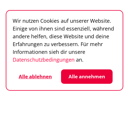
Follow us
Sportfinder auf Social Media
Wir nutzen Cookies auf unserer Website.
Datenschutz
Cookie-Einstellungen
Einige von ihnen sind essenziell, während
Impressum
AGB
andere helfen, diese Website und deine
© SportFinder 2026
Erfahrungen zu verbessern. Für mehr
Informationen sieh dir unsere
Datenschutzbedingungen
an.
Alle ablehnen
Alle annehmen