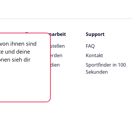
Zusammenarbeit
Support
 von ihnen sind
Angebot erstellen
FAQ
te und deine
Anbieter werden
Kontakt
nen sieh dir
News & Medien
Sportfinder in 100
Sekunden
n
Impressum
AGB