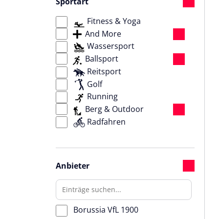
Sportart
Mönchengladbach,
Deutschland
Fitness & Yoga
Münster, Deutschland
And More
Nettetal, Deutschland
Wassersport
Oberhausen, Deutschland
Ballsport
Rheinbach, Deutschland
Reitsport
Siegen, Deutschland
Golf
Witten, Deutschland
Running
Berg & Outdoor
Radfahren
Anbieter
Borussia VfL 1900