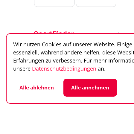
Unternehmen
Wir nutzen Cookies auf unserer Website. Einige
Über uns
essenziell, während andere helfen, diese Websi
Team
Erfahrungen zu verbessern. Für mehr Informatio
Unsere Partner
unsere
Datenschutzbedingungen
an.
Alle ablehnen
Alle annehmen
Datenschutz
Cookie-Einstellunge
© SportFinder 2026