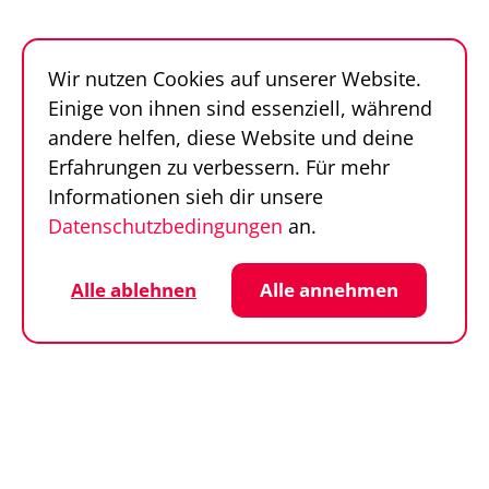
Follow us
Sportfinder auf Social Media
Wir nutzen Cookies auf unserer Website.
Datenschutz
Cookie-Einstellungen
Einige von ihnen sind essenziell, während
Impressum
AGB
andere helfen, diese Website und deine
© SportFinder 2026
Erfahrungen zu verbessern. Für mehr
Informationen sieh dir unsere
Datenschutzbedingungen
an.
Alle ablehnen
Alle annehmen