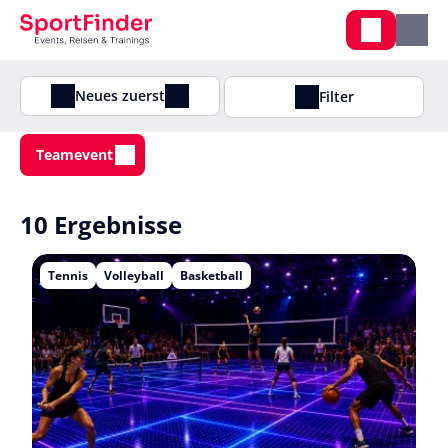
Neues zuerst
Filter
Teamevent
10 Ergebnisse
Tennis
Volleyball
Basketball