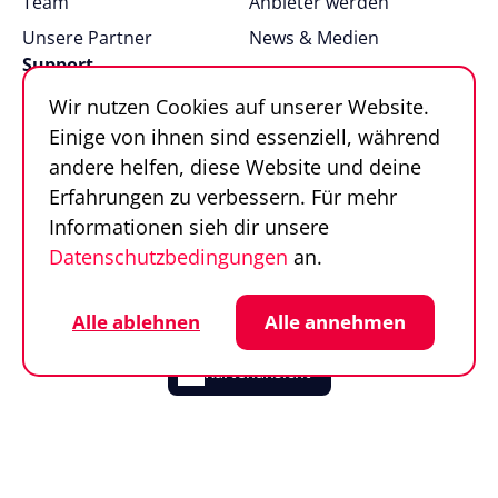
Team
Anbieter werden
Unsere Partner
News & Medien
Support
Wir nutzen Cookies auf unserer Website.
FAQ
Einige von ihnen sind essenziell, während
Kontakt
andere helfen, diese Website und deine
Sportfinder in 100
Erfahrungen zu verbessern. Für mehr
Sekunden
Informationen sieh dir unsere
Datenschutzbedingungen
an.
Follow us
Sportfinder auf Social Media
Datenschutz
Cookie-Einstellungen
Alle ablehnen
Alle annehmen
Impressum
AGB
© SportFinder 2026
Kartenansicht