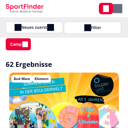
Neues zuerst
Filter
Camp
62 Ergebnisse
And More
Klettern