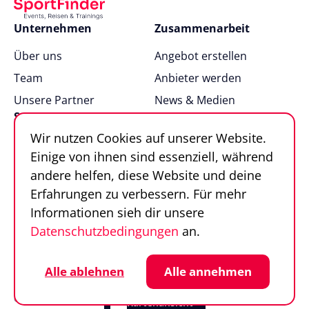
Unternehmen
Zusammenarbeit
Über uns
Angebot erstellen
Team
Anbieter werden
Unsere Partner
News & Medien
Support
Wir nutzen Cookies auf unserer Website.
FAQ
Einige von ihnen sind essenziell, während
Kontakt
andere helfen, diese Website und deine
Sportfinder in 100
Erfahrungen zu verbessern. Für mehr
Sekunden
Informationen sieh dir unsere
Datenschutzbedingungen
an.
Follow us
Sportfinder auf Social Media
Datenschutz
Cookie-Einstellungen
Alle ablehnen
Alle annehmen
Impressum
AGB
© SportFinder 2026
Kartenansicht