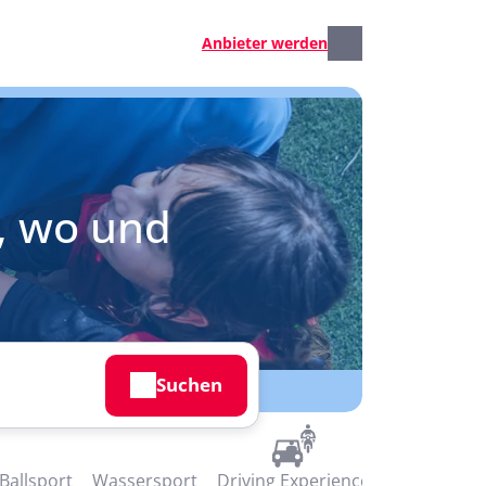
Anbieter werden
, wo und
Suchen
Ballsport
Wassersport
Driving Experience
And More