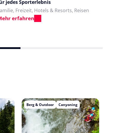
ür jedes Sporterlebnis
Sportur
amilie, Freizeit, Hotels & Resorts, Reisen
Familie, 
Mehr erfahren
Mehr er
Berg & Outdoor
Canyoning