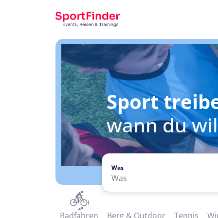
Sport treib
wann du will
Was
Radfahren
Berg & Outdoor
Tennis
Wi