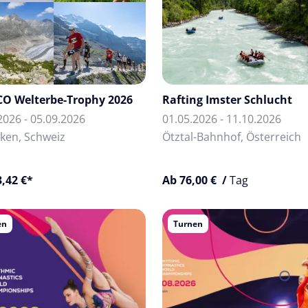
O Welterbe-Trophy 2026
Rafting Imster Schlucht
2026 - 05.09.2026
01.05.2026 - 11.10.2026
aken, Schweiz
Ötztal-Bahnhof, Österreich
,42 €*
Ab 76,00 € /
Tag
en
Turnen