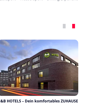
Empfehlung
Empfehl
B&B HOTELS – Dein komfortables ZUHAUSE
Kuoni Sp