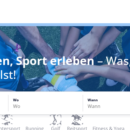
en, Sport erleben
– Was
st!
Wo
Wann
ntersport
Running
Golf
Reitsport
Fitness & Yoga