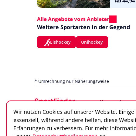
Ab 44,94
Alle Angebote vom Anbieter
Weitere Sportarten in der Gegend
Eishockey
Unihockey
* Umrechnung nur Näherungsweise
Unternehmen
Wir nutzen Cookies auf unserer Website. Einige
Über uns
essenziell, während andere helfen, diese Websi
Team
Erfahrungen zu verbessern. Für mehr Informatio
Unsere Partner