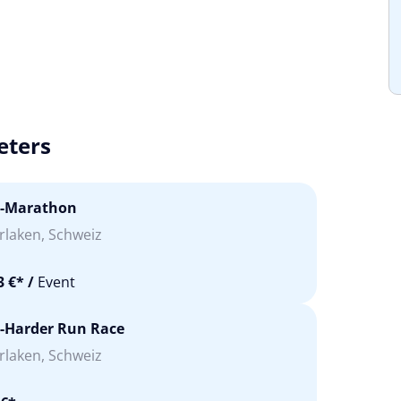
eters
u-Marathon
rlaken, Schweiz
3 €*
/
Event
-Harder Run Race
rlaken, Schweiz