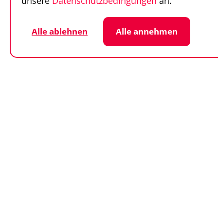
unsere
Datenschutzbedingungen
an.
Alle ablehnen
Alle annehmen
Datenschutz
Cookie-Einstellunge
© SportFinder 2026