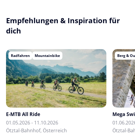
Empfehlungen & Inspiration für
dich
Radfahren
Mountainbike
Berg & O
E-MTB All Ride
Mega Sw
01.05.2026 - 11.10.2026
01.06.202
Ötztal-Bahnhof, Österreich
Ötztal-Ba