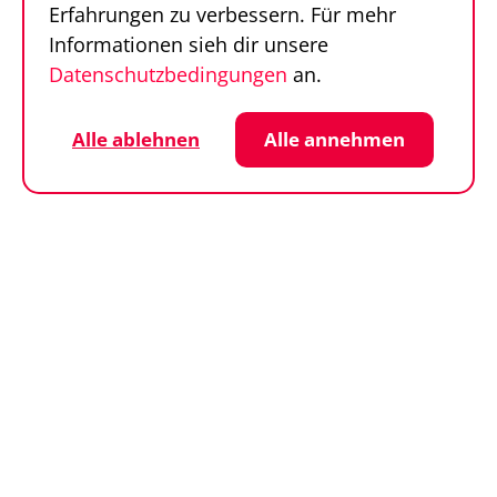
Erfahrungen zu verbessern. Für mehr
Sekunden
Informationen sieh dir unsere
Datenschutzbedingungen
an.
Follow us
Sportfinder auf Social Media
Datenschutz
Cookie-Einstellungen
Alle ablehnen
Alle annehmen
Impressum
AGB
© SportFinder 2026