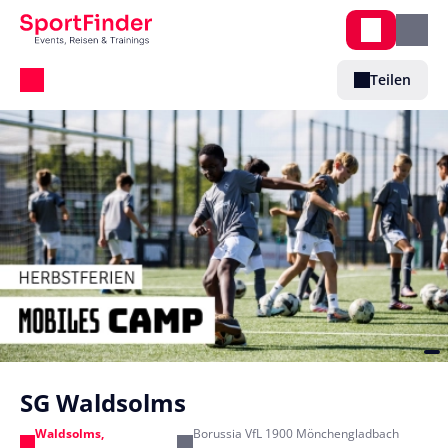
Teilen
SG Waldsolms
Waldsolms,
Borussia VfL 1900 Mönchengladbach