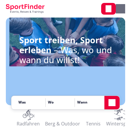
Sport treiben, Sport
erleben
– Was, wo und
wann du willst!
Radfahren
Berg & Outdoor
Tennis
Winterspor