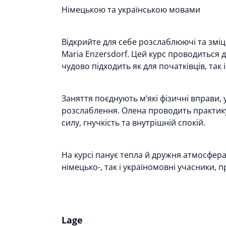
Німецькою та українською мовами
Відкрийте для себе розслаблюючі та змі
Maria Enzersdorf. Цей курс проводиться 
чудово підходить як для початківців, так і
Заняття поєднують м’які фізичні вправи,
розслаблення. Олена проводить практику
силу, гнучкість та внутрішній спокій.
На курсі панує тепла й дружня атмосфера
німецько-, так і україномовні учасники, 
Lage