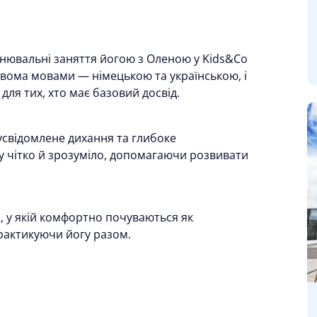
цнювальні заняття йогою з Оленою у Kids&Co
двома мовами — німецькою та українською, і
 для тих, хто має базовий досвід.
 усвідомлене дихання та глибоке
 чітко й зрозуміло, допомагаючи розвивати
, у якій комфортно почуваються як
практикуючи йогу разом.