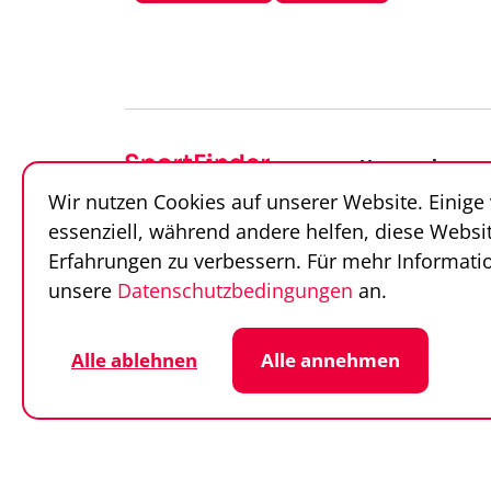
Unternehmen
Wir nutzen Cookies auf unserer Website. Einige
Über uns
essenziell, während andere helfen, diese Websi
Team
Erfahrungen zu verbessern. Für mehr Informatio
Unsere Partner
unsere
Datenschutzbedingungen
an.
Alle ablehnen
Alle annehmen
Datenschutz
Cookie-Einstellunge
© SportFinder 2026