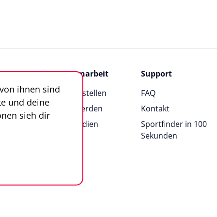
Zusammenarbeit
Support
 von ihnen sind
Angebot erstellen
FAQ
te und deine
Anbieter werden
Kontakt
nen sieh dir
News & Medien
Sportfinder in 100
Sekunden
n
Impressum
AGB