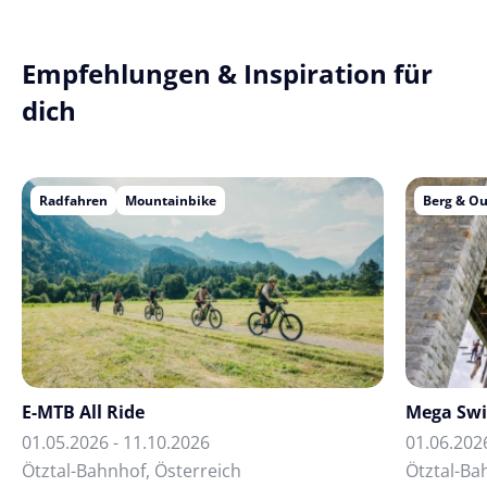
Empfehlungen & Inspiration für
dich
Radfahren
Mountainbike
Berg & O
E-MTB All Ride
Mega Sw
01.05.2026 - 11.10.2026
01.06.202
Ötztal-Bahnhof, Österreich
Ötztal-Ba