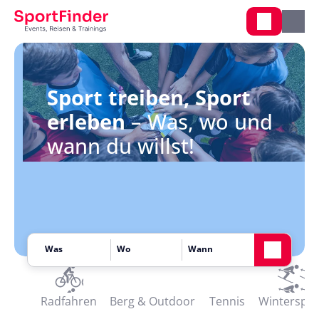
Sport treiben, Sport
erleben
– Was, wo und
wann du willst!
Radfahren
Berg & Outdoor
Tennis
Winterspor