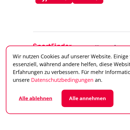
Unternehmen
Wir nutzen Cookies auf unserer Website. Einige
Über uns
essenziell, während andere helfen, diese Websi
Team
Erfahrungen zu verbessern. Für mehr Informatio
Unsere Partner
unsere
Datenschutzbedingungen
an.
Alle ablehnen
Alle annehmen
Datenschutz
Cookie-Einstellunge
© SportFinder 2026