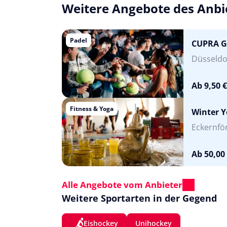
Weitere Angebote des Anbi
Padel
CUPRA G
Düsseldo
Ab 9,50 €
Fitness & Yoga
Winter Y
Eckernfö
Ab 50,00
Alle Angebote vom Anbieter
Weitere Sportarten in der Gegend
Eishockey
Unihockey