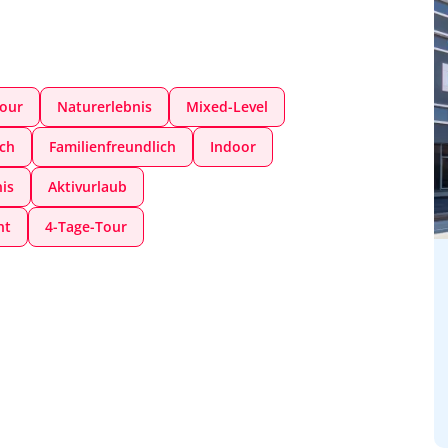
our
Naturerlebnis
Mixed-Level
ich
Familienfreundlich
Indoor
is
Aktivurlaub
nt
4-Tage-Tour