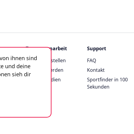
Zusammenarbeit
Support
 von ihnen sind
Angebot erstellen
FAQ
te und deine
Anbieter werden
Kontakt
nen sieh dir
News & Medien
Sportfinder in 100
Sekunden
n
Impressum
AGB