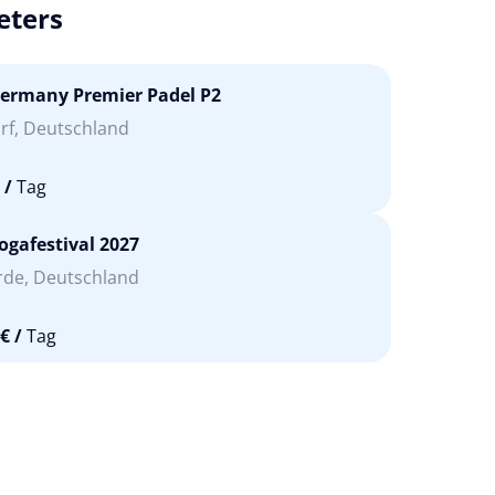
eters
ermany Premier Padel P2
rf, Deutschland
/
Tag
ogafestival 2027
rde, Deutschland
 €
/
Tag