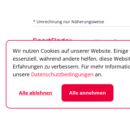
* Umrechnung nur Näherungsweise
Unternehmen
Wir nutzen Cookies auf unserer Website. Einige
Über uns
essenziell, während andere helfen, diese Websi
Team
Erfahrungen zu verbessern. Für mehr Informatio
Unsere Partner
unsere
Datenschutzbedingungen
an.
Alle ablehnen
Alle annehmen
Datenschutz
Cookie-Einstellunge
© SportFinder 2026