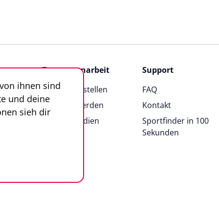
Zusammenarbeit
Support
 von ihnen sind
Angebot erstellen
FAQ
te und deine
Anbieter werden
Kontakt
nen sieh dir
News & Medien
Sportfinder in 100
Sekunden
n
Impressum
AGB