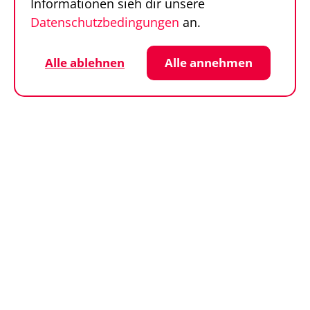
Informationen sieh dir unsere
Datenschutzbedingungen
an.
Follow us
Sportfinder auf Social Media
Datenschutz
Cookie-Einstellungen
Alle ablehnen
Alle annehmen
Impressum
AGB
© SportFinder 2026